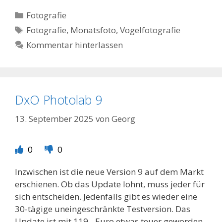
Kategorien
Fotografie
Schlagwörter
Fotografie
,
Monatsfoto
,
Vogelfotografie
Kommentar hinterlassen
DxO Photolab 9
13. September 2025
von
Georg
0
0
Inzwischen ist die neue Version 9 auf dem Markt
erschienen. Ob das Update lohnt, muss jeder für
sich entscheiden. Jedenfalls gibt es wieder eine
30-tägige uneingeschränkte Testversion. Das
Update ist mit 119,- Euro etwas teuer geworden