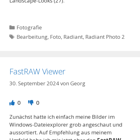
Landscape-Looks (27).
Kategorien
Fotografie
Schlagwörter
Bearbeitung
,
Foto
,
Radiant
,
Radiant Photo 2
FastRAW Viewer
30. September 2024
von
Georg
0
0
Zunächst hatte ich einfach meine Bilder im
Windows-Dateiexplorer grob angeschaut und
aussortiert. Auf Empfehlung aus meinem