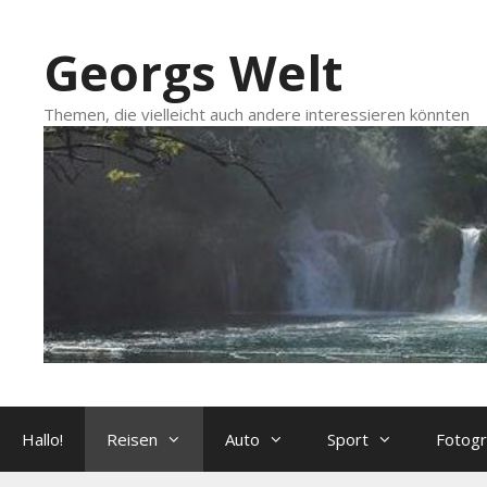
Zum
Inhalt
Georgs Welt
springen
Themen, die vielleicht auch andere interessieren könnten
Hallo!
Reisen
Auto
Sport
Fotogr