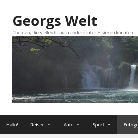
Zum
Inhalt
Georgs Welt
springen
Themen, die vielleicht auch andere interessieren könnten
Hallo!
Reisen
Auto
Sport
Fotogr