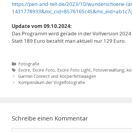
https://pen-and-tell.de/2023/10/wunderschoene-
1431778933&mc_cid=8576165c45&mc_eid=ab1c7
Update vom 09.10.2024:
Das Programm wird gerade in der Vollversion 2024
Statt 189 Euro bezahlt man aktuell nur 129 Euro.
Kategorien
Fotografie
Schlagwörter
Excire
,
Excire Foto
,
Excire Foto Light
,
Fotoverwaltung
,
ko
Garmin Connect und Körperfettwaagen
Kompendium der Vogelfotografie
Schreibe einen Kommentar
Kommentar