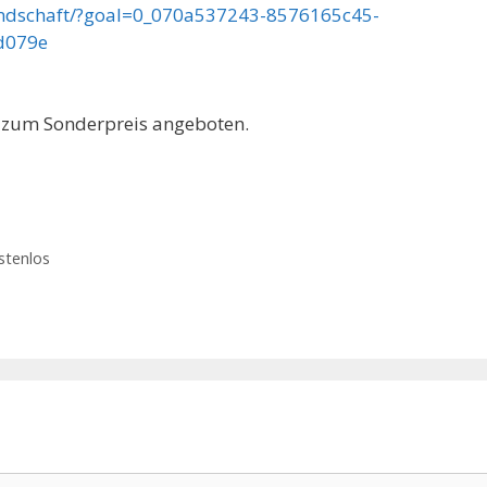
landschaft/?goal=0_070a537243-8576165c45-
d079e
 zum Sonderpreis angeboten.
stenlos