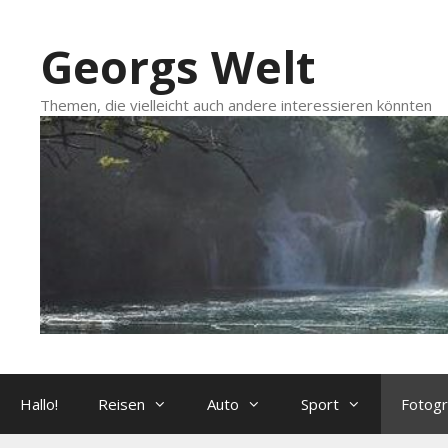
Zum
Inhalt
Georgs Welt
springen
Themen, die vielleicht auch andere interessieren könnten
Hallo!
Reisen
Auto
Sport
Fotogr