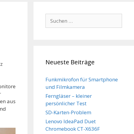
Suchen
nach:
Neueste Beiträge
tz
Funkmikrofon für Smartphone
onitore
und Filmkamera
r
Ferngläser – kleiner
gen aus
persönlicher Test
und
SD-Karten-Problem
Lenovo IdeaPad Duet
Chromebook CT-X636F