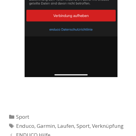
Kategorien
Sport
Schlagwörter
Enduco
,
Garmin
,
Laufen
,
Sport
,
Verknüpfung
ENDUCO Hilfe