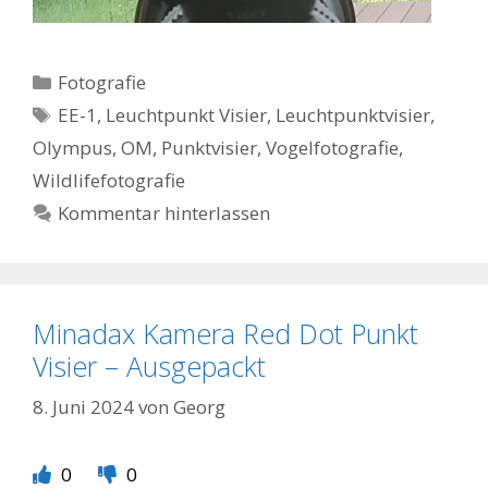
Kategorien
Fotografie
Schlagwörter
EE-1
,
Leuchtpunkt Visier
,
Leuchtpunktvisier
,
Olympus
,
OM
,
Punktvisier
,
Vogelfotografie
,
Wildlifefotografie
Kommentar hinterlassen
Minadax Kamera Red Dot Punkt
Visier – Ausgepackt
8. Juni 2024
von
Georg
0
0