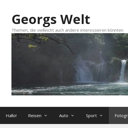
Zum
Inhalt
Georgs Welt
springen
Themen, die vielleicht auch andere interessieren könnten
Hallo!
Reisen
Auto
Sport
Fotogr