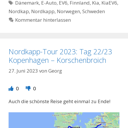
Schlagwörter
Dänemark
,
E-Auto
,
EV6
,
Finnland
,
Kia
,
KiaEV6
,
Nordkap
,
Nordkapp
,
Norwegen
,
Schweden
Kommentar hinterlassen
Nordkapp-Tour 2023: Tag 22/23
Kopenhagen – Korschenbroich
27. Juni 2023
von
Georg
0
0
Auch die schönste Reise geht einmal zu Ende!