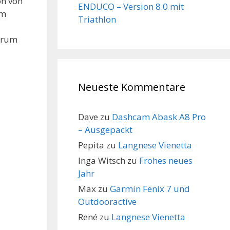
on von
ENDUCO – Version 8.0 mit
am
Triathlon
ztrum
Neueste Kommentare
Dave
zu
Dashcam Abask A8 Pro
– Ausgepackt
Pepita
zu
Langnese Vienetta
Inga Witsch
zu
Frohes neues
Jahr
Max
zu
Garmin Fenix 7 und
Outdooractive
René
zu
Langnese Vienetta