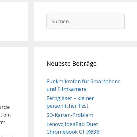
Suchen
nach:
Neueste Beiträge
Funkmikrofon für Smartphone
und Filmkamera
Ferngläser – kleiner
persönlicher Test
urde
t ein
SD-Karten-Problem
rm.
Lenovo IdeaPad Duet
Chromebook CT-X636F