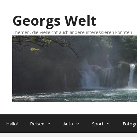
Zum
Inhalt
Georgs Welt
springen
Themen, die vielleicht auch andere interessieren könnten
Hallo!
Reisen
Auto
Sport
Fotogr