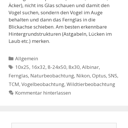
Äcker), nicht ins Glas schauen und damit den
Vogel suchen, sondern den Vogel im Auge
behalten und dann das Fernglas in die
Blickachse schieben. Am besten erkennbare
Hintergrundstrukturen (Astgabeln, Lücken im
Laub etc.) merken.
Kategorien
Allgemein
Schlagwörter
10x25
,
16x32
,
8-24x50
,
8x30
,
Albinar
,
Fernglas
,
Naturbeobachtung
,
Nikon
,
Optus
,
SNS
,
TCM
,
Vogelbeobachtung
,
Wildtierbeobachtung
Kommentar hinterlassen
Suchen