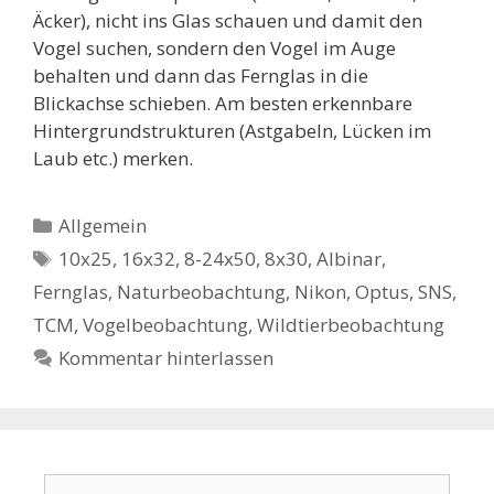
Äcker), nicht ins Glas schauen und damit den
Vogel suchen, sondern den Vogel im Auge
behalten und dann das Fernglas in die
Blickachse schieben. Am besten erkennbare
Hintergrundstrukturen (Astgabeln, Lücken im
Laub etc.) merken.
Kategorien
Allgemein
Schlagwörter
10x25
,
16x32
,
8-24x50
,
8x30
,
Albinar
,
Fernglas
,
Naturbeobachtung
,
Nikon
,
Optus
,
SNS
,
TCM
,
Vogelbeobachtung
,
Wildtierbeobachtung
Kommentar hinterlassen
Suchen